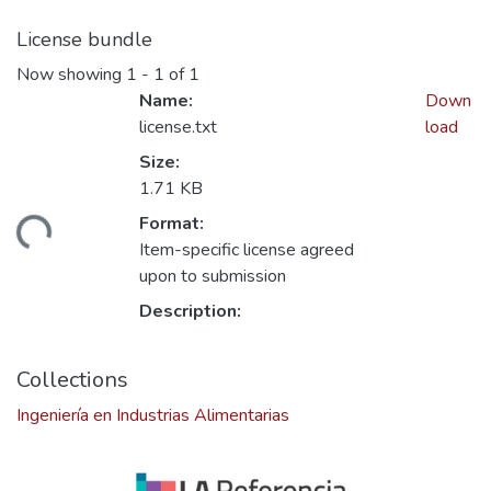
License bundle
Now showing
1 - 1 of 1
Name:
Down
license.txt
load
Size:
1.71 KB
ding...
Format:
Item-specific license agreed
upon to submission
Description:
Collections
Ingeniería en Industrias Alimentarias