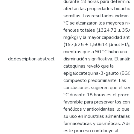
durante 18 horas para determina
afectan las propiedades bioactiva
semillas. Los resultados indican q
°C se alcanzaron los mayores nive
fenoles totales (1324,72 ± 35,0
mg/kg) y la mayor capacidad antio
(197,625 ± 1,50614 μmol ET/g),
mientras que a 90 °C hubo una
dc.description.abstract
disminución significativa. El análisi
catequinas reveló que la
epigalocatequina-3-galato (EGCG)
compuesto predominante. Las
conclusiones sugieren que el sec
°C durante 18 horas es el proces
favorable para preservar los com
fenólicos y antioxidantes, lo que 
su uso en industrias alimentarias,
farmacéuticas y cosméticas. Adem
este proceso contribuye al