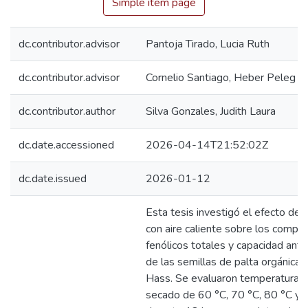
Simple item page
dc.contributor.advisor
Pantoja Tirado, Lucia Ruth
dc.contributor.advisor
Cornelio Santiago, Heber Peleg
dc.contributor.author
Silva Gonzales, Judith Laura
dc.date.accessioned
2026-04-14T21:52:02Z
dc.date.issued
2026-01-12
Esta tesis investigó el efecto del
con aire caliente sobre los compu
fenólicos totales y capacidad anti
de las semillas de palta orgánica 
Hass. Se evaluaron temperaturas
secado de 60 °C, 70 °C, 80 °C y 