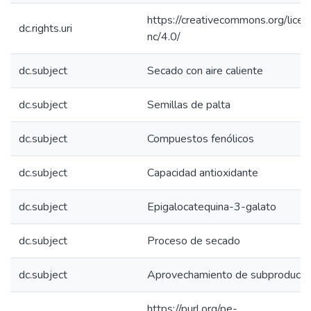
https://creativecommons.org/lice
dc.rights.uri
nc/4.0/
dc.subject
Secado con aire caliente
dc.subject
Semillas de palta
dc.subject
Compuestos fenólicos
dc.subject
Capacidad antioxidante
dc.subject
Epigalocatequina-3-galato
dc.subject
Proceso de secado
dc.subject
Aprovechamiento de subproduct
https://purl.org/pe-