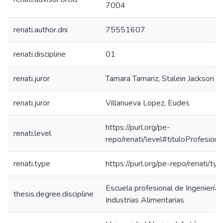
7004
renati.author.dni
75551607
renati.discipline
01
renati.juror
Tamara Tamariz, Stalein Jackson
renati.juror
Villanueva Lopez, Eudes
https://purl.org/pe-
renati.level
repo/renati/level#tituloProfesiona
renati.type
https://purl.org/pe-repo/renati/ty
Escuela profesional de Ingeniería 
thesis.degree.discipline
Industrias Alimentarias