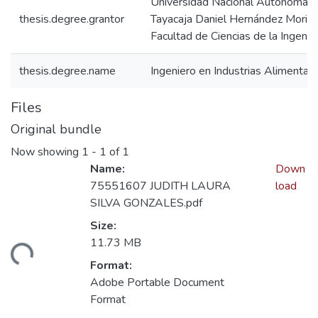
Universidad Nacional Autónoma 
thesis.degree.grantor
Tayacaja Daniel Hernández Morillo
Facultad de Ciencias de la Ingenier
thesis.degree.name
Ingeniero en Industrias Alimentari
Files
Original bundle
Now showing
1 - 1 of 1
Name:
Down
75551607 JUDITH LAURA
load
SILVA GONZALES.pdf
Size:
ding...
11.73 MB
Format:
Adobe Portable Document
Format