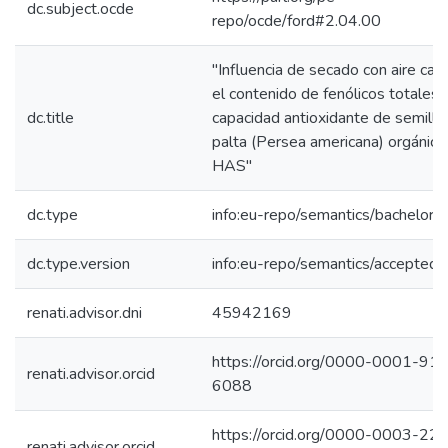
dc.subject.ocde
repo/ocde/ford#2.04.00
"Influencia de secado con aire cali
el contenido de fenólicos totales 
dc.title
capacidad antioxidante de semilla
palta (Persea americana) orgánica 
HAS"
dc.type
info:eu-repo/semantics/bachelorT
dc.type.version
info:eu-repo/semantics/acceptedV
renati.advisor.dni
45942169
https://orcid.org/0000-0001-91
renati.advisor.orcid
6088
https://orcid.org/0000-0003-22
renati.advisor.orcid