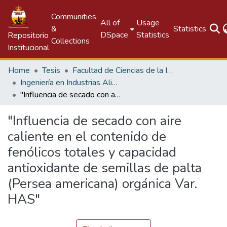
Communities
All of
Usage
&
Statistics
DSpace
Statistics
Repositorio
Collections
Institucional
Home
Tesis
Facultad de Ciencias de la Ingeniería
Ingeniería en Industrias Alimentarias
"Influencia de secado con aire caliente en el contenido de fenólicos totales y capacidad antioxidante de semillas de palta (Persea americana) orgánica Var. HAS"
"Influencia de secado con aire
caliente en el contenido de
fenólicos totales y capacidad
antioxidante de semillas de palta
(Persea americana) orgánica Var.
HAS"