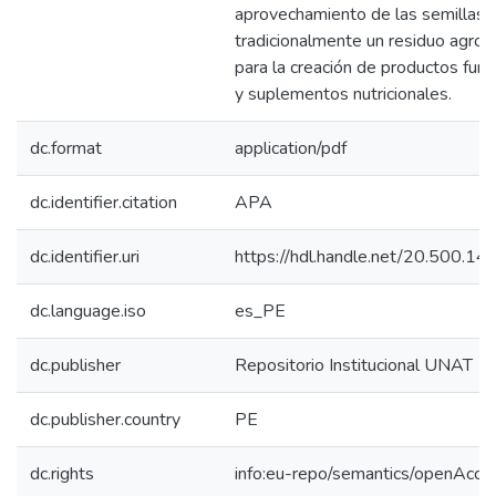
aprovechamiento de las semillas d
tradicionalmente un residuo agroin
para la creación de productos func
y suplementos nutricionales.
dc.format
application/pdf
dc.identifier.citation
APA
dc.identifier.uri
https://hdl.handle.net/20.500.1
dc.language.iso
es_PE
dc.publisher
Repositorio Institucional UNAT
dc.publisher.country
PE
dc.rights
info:eu-repo/semantics/openAcce