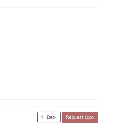
Back
Request copy