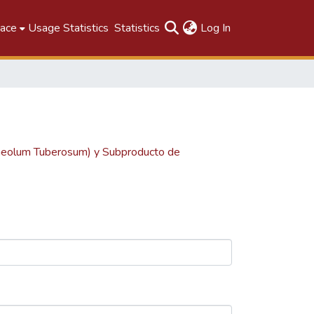
(current)
pace
Usage Statistics
Statistics
Log In
opaeolum Tuberosum) y Subproducto de