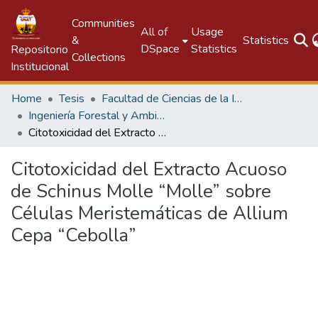
Communities
All of
Usage
&
Statistics
DSpace
Statistics
Repositorio
Collections
Institucional
Home
Tesis
Facultad de Ciencias de la Ingeniería
Ingeniería Forestal y Ambiental
Citotoxicidad del Extracto Acuoso de Schinus Molle “Molle” sobre Células Meristemáticas de Allium Cepa “Cebolla”
Citotoxicidad del Extracto Acuoso
de Schinus Molle “Molle” sobre
Células Meristemáticas de Allium
Cepa “Cebolla”