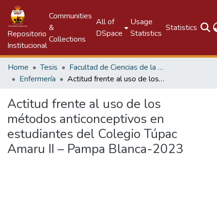
Communities
All of
Usage
&
Statistics
DSpace
Statistics
Repositorio
Collections
Institucional
Home
Tesis
Facultad de Ciencias de la Salud
Enfermería
Actitud frente al uso de los métodos anticonceptivos en estudiantes del Colegio Túpac Amaru II – Pampa Blanca-2023
Actitud frente al uso de los
métodos anticonceptivos en
estudiantes del Colegio Túpac
Amaru II – Pampa Blanca-2023