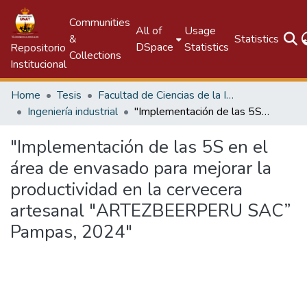
Communities
All of
Usage
&
Statistics
DSpace
Statistics
Repositorio
Collections
Institucional
Home
Tesis
Facultad de Ciencias de la Ingeniería
Ingeniería industrial
"Implementación de las 5S en el área de envasado para mejorar la productividad en la cervecera artesanal "ARTEZBEERPERU SAC” Pampas, 2024"
"Implementación de las 5S en el
área de envasado para mejorar la
productividad en la cervecera
artesanal "ARTEZBEERPERU SAC”
Pampas, 2024"